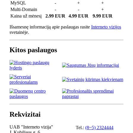
MySQL
-
+
+
Multi-Domain
-
-
+
Kaina už mėnesį
2.99 EUR
4.99 EUR
9.99 EUR
Išsamesnę informaciją apie paslaugas rasite
Interneto vizijos
svetainėje.
Kitos paslaugos
Rekvizitai
UAB "Interneto vizija"
Tel.:
(8~5) 2324444
J. Kubiliaus g. 6