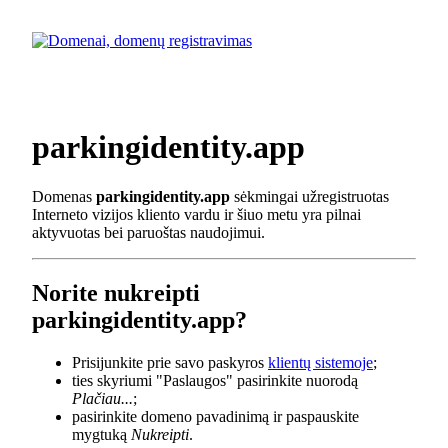
parkingidentity.app
Domenas
parkingidentity.app
sėkmingai užregistruotas
Interneto vizijos kliento vardu ir šiuo metu yra pilnai
aktyvuotas bei paruoštas naudojimui.
Norite nukreipti
parkingidentity.app?
Prisijunkite prie savo paskyros
klientų sistemoje
;
ties skyriumi "Paslaugos" pasirinkite nuorodą
Plačiau...
;
pasirinkite domeno pavadinimą ir paspauskite
mygtuką
Nukreipti
.