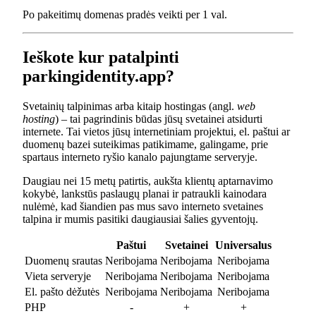
Po pakeitimų domenas pradės veikti per 1 val.
Ieškote kur patalpinti
parkingidentity.app?
Svetainių talpinimas arba kitaip hostingas (angl.
web
hosting
) – tai pagrindinis būdas jūsų svetainei atsidurti
internete. Tai vietos jūsų internetiniam projektui, el. paštui ar
duomenų bazei suteikimas patikimame, galingame, prie
spartaus interneto ryšio kanalo pajungtame serveryje.
Daugiau nei 15 metų patirtis, aukšta klientų aptarnavimo
kokybė, lankstūs paslaugų planai ir patraukli kainodara
nulėmė, kad šiandien pas mus savo interneto svetaines
talpina ir mumis pasitiki daugiausiai šalies gyventojų.
Paštui
Svetainei
Universalus
Duomenų srautas
Neribojama
Neribojama
Neribojama
Vieta serveryje
Neribojama
Neribojama
Neribojama
El. pašto dėžutės
Neribojama
Neribojama
Neribojama
PHP
-
+
+